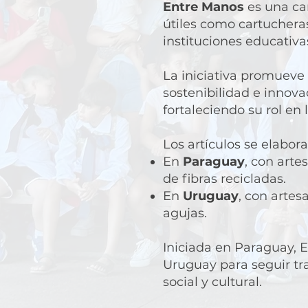
Entre Manos
es una ca
útiles como cartucheras
instituciones educativ
La iniciativa promueve l
sostenibilidad e innov
fortaleciendo su rol en
Los artículos se elabora
En
Paraguay
, con arte
de fibras recicladas.
En
Uruguay
, con arte
agujas.
Iniciada en Paraguay, 
Uruguay para seguir tr
social y cultural.