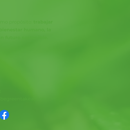
smo propósito:
trabajar
 bienestar humano, la
n futuro sostenible.
:
@begreentakeaction.com