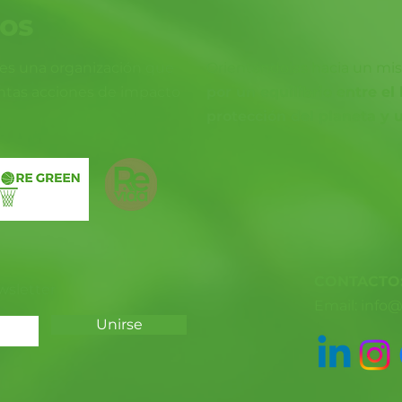
MOS
es una organización que
Orientándolas hacia un mi
intas acciones de impacto
por un equilibrio entre el
protección del planeta y u
CONTACTO
wsletter
Email:
info
Unirse