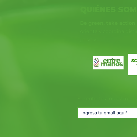
QUIÉNES SO
Be green, take action
orienta y coordina dist
positivo:
Suscríbete a nuestro ne