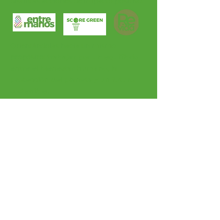
distintas acciones de impacto positivo:
Orientándolas hacia un mismo
propósito:
trabajar por un equilibrio
entre el bienestar humano, la
protección del planeta y un futuro
sostenible.
CONTACTO:
Email:
info@begreentakeaction.com