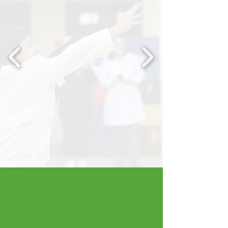
QUIÉNES SOMOS
Be green, take action
es una
organización que orienta y coordina