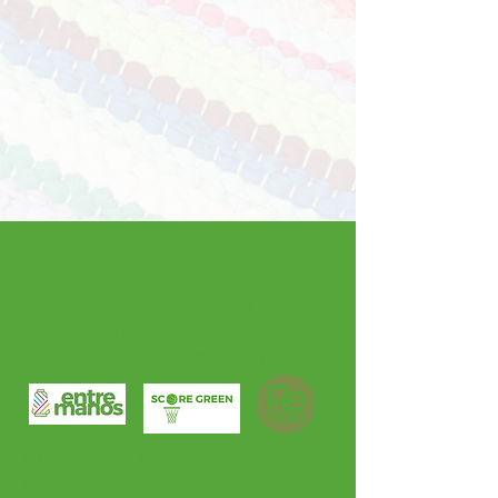
QUIÉNES SOMOS
Be green, take action
es una
organización que orienta y coordina
distintas acciones de impacto positivo:
Orientándolas hacia un mismo
propósito:
trabajar por un equilibrio