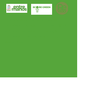
Orientándolas hacia un mismo
propósito:
trabajar por un equilibrio
entre el bienestar humano, la
protección del planeta y un futuro
sostenible.
CONTACTO:
Email:
info@begreentakeaction.com